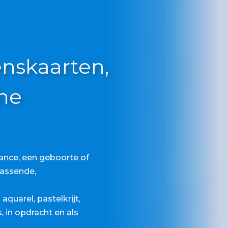
skaarten,
che
ance, een geboorte of
passende,
quarel, pastelkrijt,
s, in opdracht en als