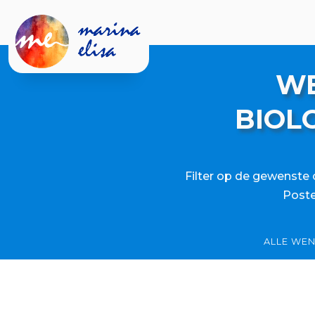
WE
BIOL
Filter op de gewenste 
Poste
ALLE WE