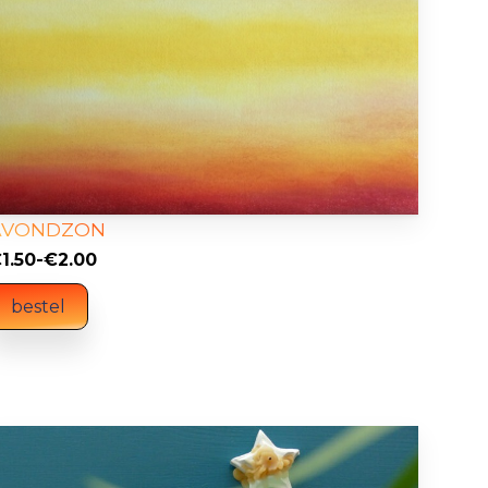
AVONDZON
rijsklasse:
€
1.50
-
€
2.00
1.50
bestel
ot
2.00