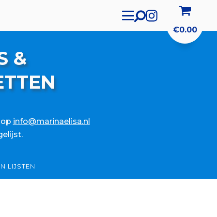
€
0.00
S &
ETTEN
j op
info@marinaelisa.nl
lijst.
N LIJSTEN