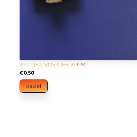
A7 LIJST VOETJES KURK
€
0.50
bestel