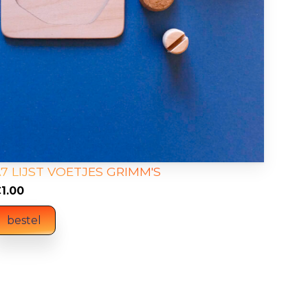
7 LIJST VOETJES GRIMM'S
€
1.00
bestel