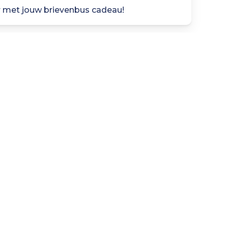
er met jouw brievenbus cadeau!
bus cadeau:
Passie voor Bloemen zijn