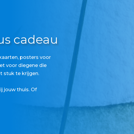
bus cadeau
aarten, posters voor
t voor diegene die
t stuk te krijgen.
j jouw thuis. Of