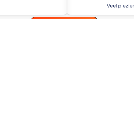
Veel plezi
Ga naar de webwinkel
origineel brieven
droogbloemen
In samenwerking met Lizet van Gilst, van 