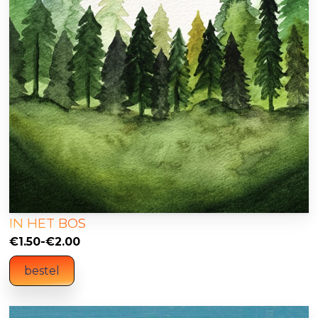
IN HET BOS
Prijsklasse:
€
1.50
-
€
2.00
€1.50
bestel
tot
€2.00