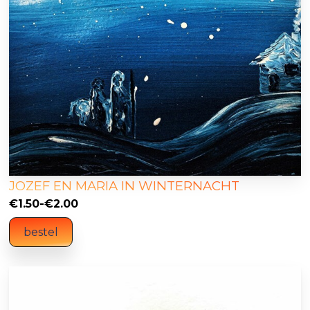
JOZEF EN MARIA IN WINTERNACHT
Prijsklasse:
€
1.50
-
€
2.00
€1.50
bestel
tot
€2.00