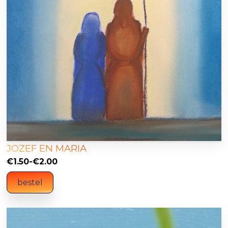
JOZEF EN MARIA
Prijsklasse:
€
1.50
-
€
2.00
€1.50
bestel
tot
€2.00