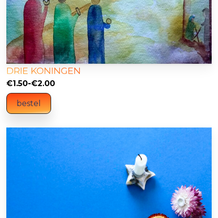
DRIE KONINGEN
Prijsklasse:
€
1.50
-
€
2.00
€1.50
bestel
tot
€2.00