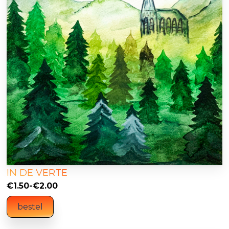
IN DE VERTE
Prijsklasse:
€
1.50
-
€
2.00
€1.50
bestel
tot
€2.00