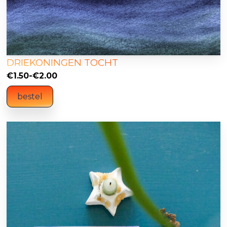
DRIEKONINGEN TOCHT
Prijsklasse:
€
1.50
-
€
2.00
€1.50
bestel
tot
€2.00