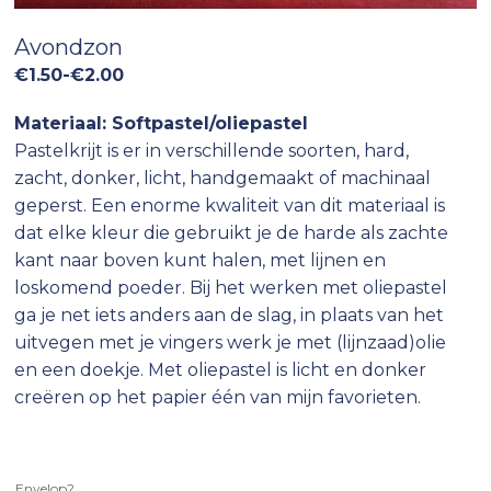
Avondzon
Prijsklasse:
€
1.50
-
€
2.00
€1.50
Materiaal: Softpastel/oliepastel
tot
€2.00
Pastelkrijt is er in verschillende soorten, hard,
zacht, donker, licht, handgemaakt of machinaal
geperst. Een enorme kwaliteit van dit materiaal is
dat elke kleur die gebruikt je de harde als zachte
kant naar boven kunt halen, met lijnen en
loskomend poeder. Bij het werken met oliepastel
ga je net iets anders aan de slag, in plaats van het
uitvegen met je vingers werk je met (lijnzaad)olie
en een doekje. Met oliepastel is licht en donker
creëren op het papier één van mijn favorieten.
Envelop?