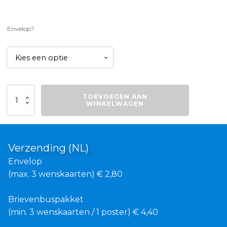
Envelop?
Bergen
TOEVOEGEN AAN
avontuur
WINKELWAGEN
aantal
Verzending (NL)
Envelop
(max. 3 wenskaarten) € 2,80
Brievenbuspakket
(min. 3 wenskaarten / 1 poster) € 4,40