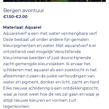
Bergen avontuur
Prijsklasse:
€
1.50
-
€
2.00
€1.50
Materiaal: Aquarel
tot
€2.00
Aquarelverf is een met water vermengbare verf.
Deze bestaat uit onder andere fijn gemalen
kleurpigmenten en water. Met aquarelverf is er
ontzettend veel mogelijk! Verschillende
kleurintense beelden of juist doorschijnende
zacht gemengde kleurvlakken. Ik ervaar het
schilderen met aquarel als een zoektocht in het
afstemmen tussen de juiste verhoudingen van
water en pigment, donker en licht, zacht en hard.
Elke nieuwe schildering is een ontdekkingstocht,
waar je nooit weet hoe de reis zal gaan en waar je
altijd nieuwe kleuren en vormen zult
tegenkomen.