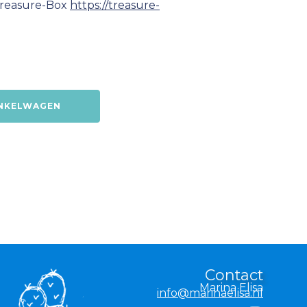
Treasure-Box
https://treasure-
INKELWAGEN
Contact
Marina Elisa
info@marinaelisa.nl