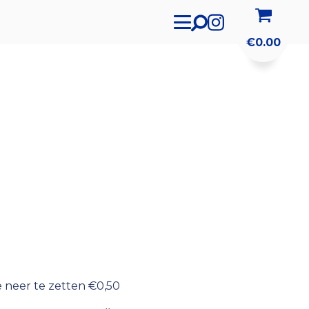
€
0.00
e neer te zetten €0,50